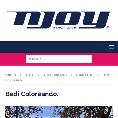
INICIO
ARTE
ARTE URBANO
GRAFFITIS
Badi
Coloreando.
Badi Coloreando.