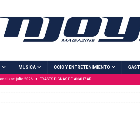
R
MÚSICA
OCIO Y ENTRETENIMIENTO
GAST
analizar: julio 2026
FRASES DIGNAS DE ANALIZAR
na “Naturaleza Viva”, el gran espectáculo del verano en Málaga
MÁLAGA
en la costura
CURIOSIDADES
íos
PINTURA