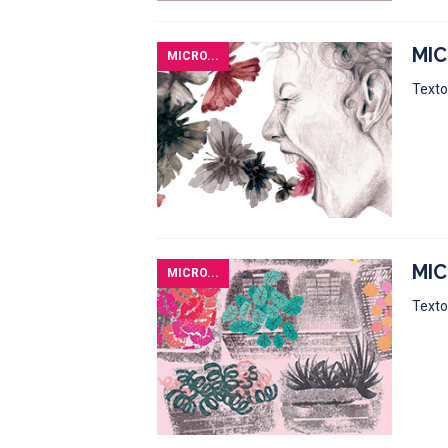
MIC
MICRO...
Texto:
MIC
MICRO...
Texto: