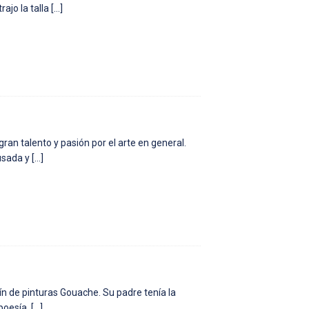
ajo la talla
[…]
ran talento y pasión por el arte en general.
 usada y
[…]
ín de pinturas Gouache. Su padre tenía la
 poesía.
[…]