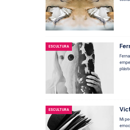
Fer
ESCULTURA
Ferna
emped
plást
Víc
ESCULTURA
Mi pe
emoci