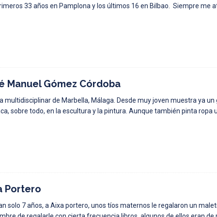
rimeros 33 años en Pamplona y los últimos 16 en Bilbao. Siempre me atr
é Manuel Gómez Córdoba
ta multidisciplinar de Marbella, Málaga. Desde muy joven muestra ya un g
ca, sobre todo, en la escultura y la pintura. Aunque también pinta ropa
a Portero
an solo 7 años, a Aixa portero, unos tíos maternos le regalaron un malet
mbre de regalarle con cierta frecuencia libros, algunos de ellos eran de