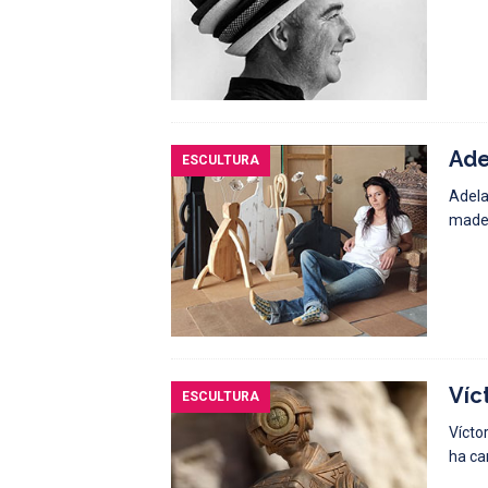
Ade
ESCULTURA
Adela
mader
Víc
ESCULTURA
Vícto
ha ca