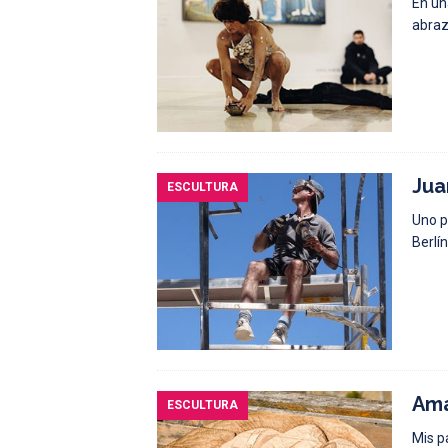
En un
abraz
Jua
ESCULTURA
Uno p
Berlí
Ama
ESCULTURA
Mis p