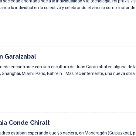
a sociedad orientada hacia la individualidad y la tecnología, mi praxis v
ando lo individual en lo colectivo y celebrando el vínculo como motor 
n Garaizabal
uede encontrarse con una escultura de Juan Garaizabal en alguna de l
n, Shanghái, Miami, París, Bahrein… Más recientemente, una nueva obra
ia Conde Chiralt
adres estaban esperando que yo naciera, en Mondragón (Guipuzkoa), p