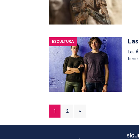
Las
ESCULTURA
Las Á
tiene
1
2
»
SÍGU