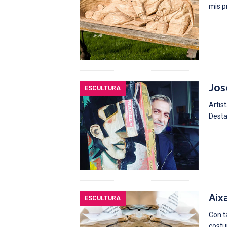
mis p
Jos
ESCULTURA
Artis
Desta
Aix
ESCULTURA
Con t
costu