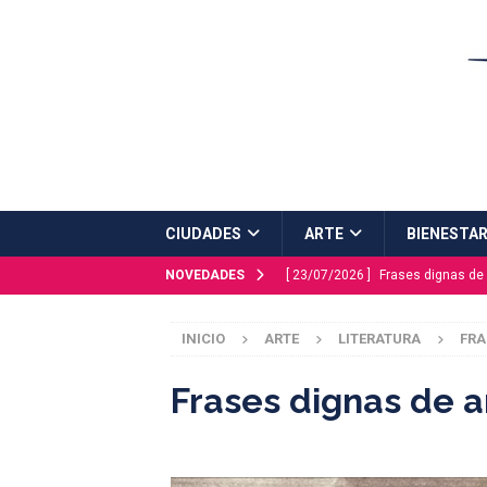
CIUDADES
ARTE
BIENESTA
NOVEDADES
[ 23/07/2026 ]
Frases dignas de 
[ 20/07/2026 ]
Plaza Mayor estre
INICIO
ARTE
LITERATURA
FRA
ESCAPADAS
[ 16/07/2026 ]
Málaga Capital
Frases dignas de a
[ 03/07/2026 ]
Mitos y leyendas 
[ 27/07/2026 ]
PINTURA: Maral R