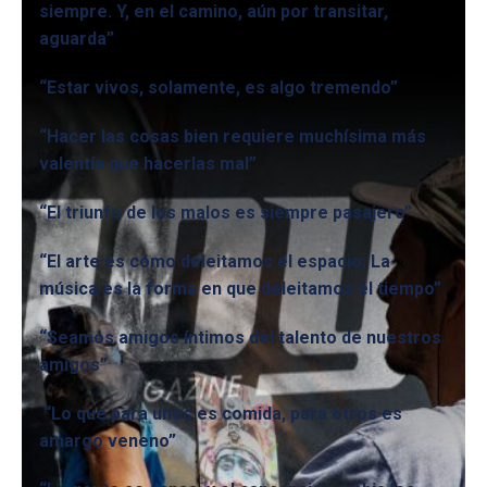
siempre. Y, en el camino, aún por transitar,
aguarda”
“Estar vivos, solamente, es algo tremendo”
“Hacer las cosas bien requiere muchísima más
valentía que hacerlas mal”
“El triunfo de los malos es siempre pasajero”
“El arte es cómo deleitamos el espacio; La
música es la forma en que deleitamos el tiempo”
“Seamos amigos íntimos del talento de nuestros
amigos”
“Lo que para unos es comida, para otros es
amargo veneno”