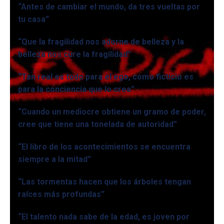
“Antes de cambiar el mundo, da tres vueltas por
tu casa”
“Que la fragilidad nos adorne de belleza y la
belleza nos cure la fragilidad”
“Tan real es todo para el ego, como ficticio es
para la conciencia que lo crea”
“Cuando un mediocre obtiene un gramo de poder,
cree que tiene una tonelada de autoridad”
“El libro de los acontecimientos se encuentra
siempre a la mitad”
“Las tormentas hacen que los árboles tengan
raíces más profundas”
“El talento nada sabe de la edad, es joven por