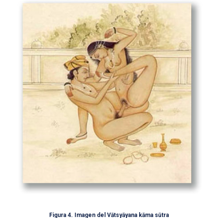
Figura 4. Imagen del Vātsyāyana kāma sūtra