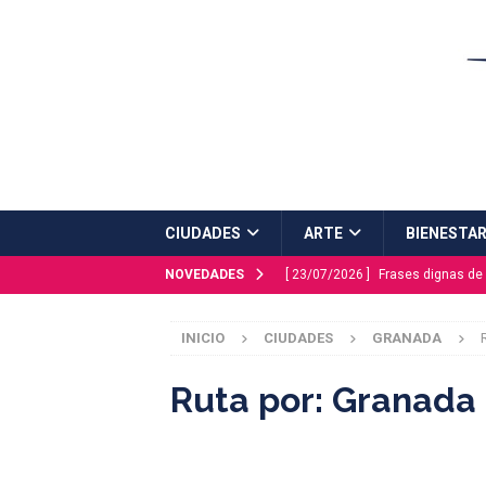
CIUDADES
ARTE
BIENESTA
NOVEDADES
[ 23/07/2026 ]
Frases dignas de 
[ 20/07/2026 ]
Plaza Mayor estre
INICIO
CIUDADES
GRANADA
ESCAPADAS
[ 16/07/2026 ]
Málaga Capital
Ruta por: Granada
[ 03/07/2026 ]
Mitos y leyendas 
[ 27/07/2026 ]
PINTURA: Maral R