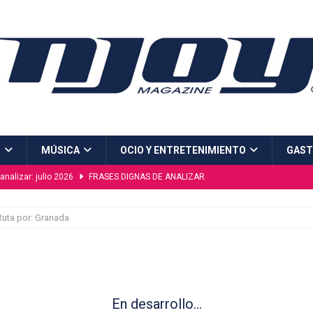
R
MÚSICA
OCIO Y ENTRETENIMIENTO
GAST
analizar: julio 2026
FRASES DIGNAS DE ANALIZAR
na “Naturaleza Viva”, el gran espectáculo del verano en Málaga
Ruta por: Granada
MÁLAGA
en la costura
CURIOSIDADES
íos
PINTURA
En desarrollo…