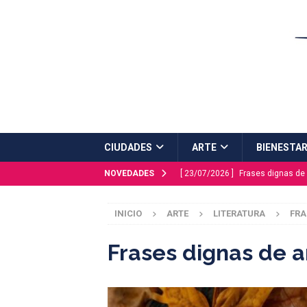
CIUDADES
ARTE
BIENESTA
NOVEDADES
[ 23/07/2026 ]
Frases dignas de 
[ 20/07/2026 ]
Plaza Mayor estre
INICIO
ARTE
LITERATURA
FRA
ESCAPADAS
[ 16/07/2026 ]
Málaga Capital
Frases dignas de a
[ 03/07/2026 ]
Mitos y leyendas 
[ 27/07/2026 ]
PINTURA: Maral R